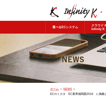
クラウド 
選べるECシステム
Infinity K
ホーム
＞
NEWS
＞
ECのミカタ EC業界相関図2016 に掲